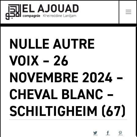
EN CRÉATION
NULLE AUTRE
LES SPECTACLES
VOIX – 26
DATES DES TOURNÉES
NOVEMBRE 2024 –
LES AUTEUR.ICE.S
CHEVAL BLANC –
PROJECT D’ACTIONS ARTISTIQUES
SCHILTIGHEIM (67)
LA COMPAGNIE